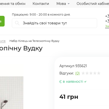
ення та обмін
Контакти
Мова
Особистий кабіне
Працюємо: 9:00 - 20:00 в кожного дня.
+3
+3
в
За
інгів
Набір Кілець на Телескопічну Вудку
опічну Вудку
Артикул
935621
Відгуки:
(0)
Є в наявності
41 грн