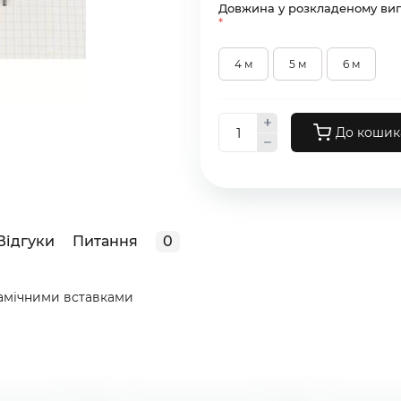
Довжина у розкладеному виг
*
4 м
5 м
6 м
До кошик
Відгуки
Питання
0
рамічними вставками