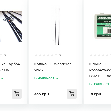
0
0
нінг Карбон
Коліно GC Wanderer
Кільце GC
D7.5мм
WRS
Розвантажу
BSMTSG Bla
і
В наявності
В наявності
335 грн
18 грн