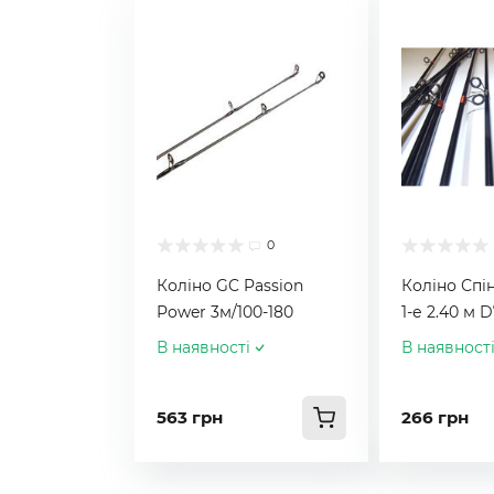
0
Коліно GC Passion
Коліно Спі
Power 3м/100-180
1-е 2.40 м 
В наявності
В наявност
563 грн
266 грн