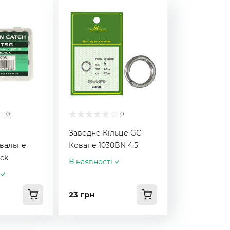
0
0
Заводне Кільце GC
вальне
Коване 1030BN 4.5
ck
В наявності
23 грн