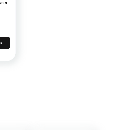
ляді
а