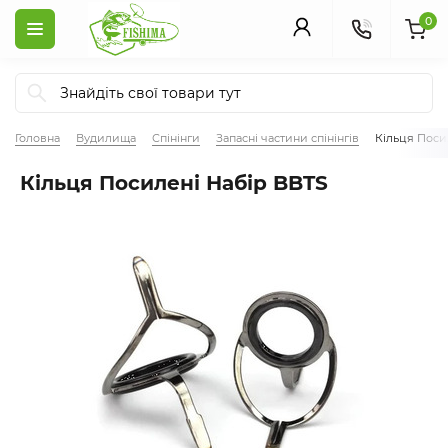
0
Головна
Вудилища
Спінінги
Запасні частини спінінгів
Кільця Поси
Кільця Посилені Набір BBTS