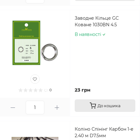
Заводне Кільце GC
Коване 1030BN 4.5
В наявності
23 грн
0
До кошика
Коліно Спінінг Карбон 1-е
2.40 м D7.5мм