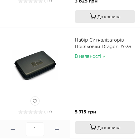
3 825 грн
0
До кошика
Набір Сигналізаторів
Покльовки Dragon JY-39
В наявності
5 715 грн
0
До кошика