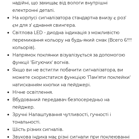
надійні, що захищає від вологи внутрішні
електронні деталі.
На корпусі сигналізатора стандартна внизу є роз'
єм для з' єднання свингера.
Світлова LED - диодна індикація з можливістю
перемикання кольору на будь-який смак (Всего 6!!!!
кольорів).
Напрямок поклянки візуалізується за допомогою
функції 'Бігуючих' вогнів.
Якщо ви не встигли побачити сигналізатора, ви
можете скористатися функцією 'Пам'яти поклейки'
натисканням кнопки на пейджері.
Нічне освітлення.
Вбудований передавач безпосередньо на
пейджер.
Зручні Налаштування чутливості, гучності і
тональності.
Шість різних сигналів.
Звукова індика має різні сигнали при поклеюванні