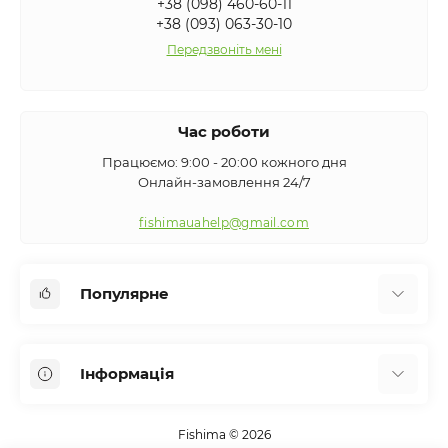
+38 (098) 460-60-11
+38 (093) 063-30-10
Передзвоніть мені
Час роботи
Працюємо: 9:00 - 20:00 кожного дня
Онлайн-замовлення 24/7
fishimauahelp@gmail.com
Популярне
Аксесуари
Інформація
Вудилища
Сигналізатори клювання
Про нас
Кемпінг
Fishima © 2026