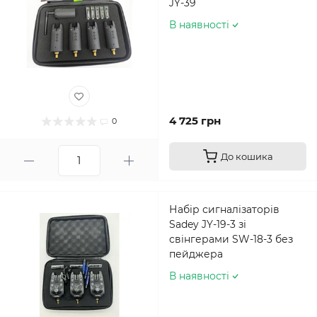
JY-39
В наявності
4 725 грн
0
До кошика
Набір сигналізаторів
Sadey JY-19-3 зі
свінгерами SW-18-3 без
пейджера
В наявності