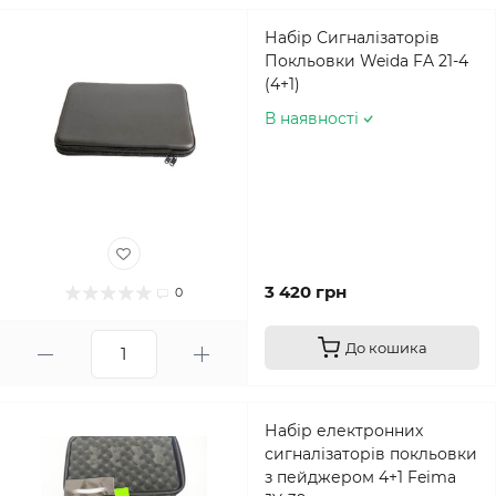
Набір Сигналізаторів
Покльовки Weida FA 21-4
(4+1)
В наявності
3 420 грн
0
До кошика
Набір електронних
сигналізаторів покльовки
з пейджером 4+1 Feima