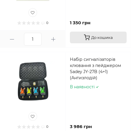
1 350 грн
0
До кошика
Набір сигналізаторів
клювання з пейджером
Sadey JY-27B (4+1)
(Антизлодій)
В наявності
3 986 грн
0