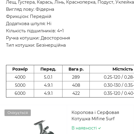
Лещ, Густера, Карась, Лінь, Красноперка, Подуст, Уклейка
Вигляд лову: Фідерна
Фрикціон: Передній
Додаткова шпуля: Ні
Кількість підшипників: 4+1
Ручка котушки: Двостороння
Тип котушки: Безінерційна
Розмір
Перед.
Вага р.
Місткість
4000
5.0.1
289
0.25-120 / 0.28
5000
4.9.1
408
0.30-130 / 0.35
6000
4.9.1
422
0.35-120 / 0.40
Коропова і Серфовая
Очікується
Котушка Mifine Surf
В наявності