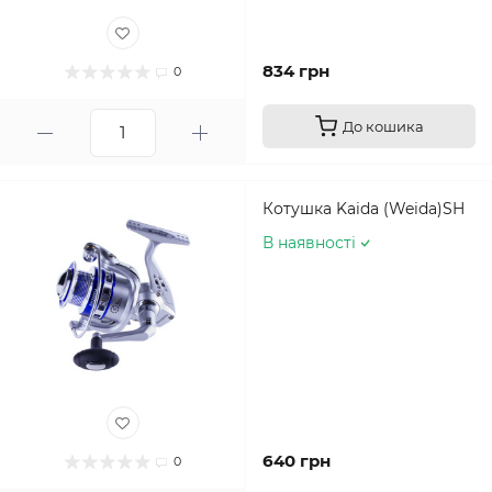
834 грн
0
До кошика
Котушка Kaida (Weida)SH
В наявності
640 грн
0