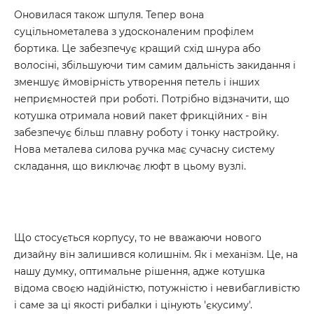
Оновилася також шпуля. Тепер вона
суцільнометалева з удосконаленим профілем
бортика. Це забезпечує кращий схід шнура або
волосіні, збільшуючи тим самим дальність закидання і
зменшує ймовірність утворення петель і інших
неприємностей при роботі. Потрібно відзначити, що
котушка отримала новий пакет фрикційних - він
забезпечує більш плавну роботу і тонку настройку.
Нова металева силова ручка має сучасну систему
складання, що виключає люфт в цьому вузлі.
Що стосується корпусу, то не вважаючи нового
дизайну він залишився колишнім. Як і механізм. Це, на
нашу думку, оптимальне рішення, адже котушка
відома своєю надійністю, потужністю і невибагливістю
і саме за ці якості рибалки і цінують 'єкусиму'.