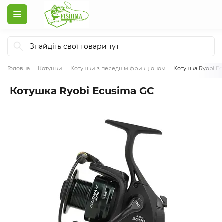
Головна
Котушки
Котушки з переднім фрикціоном
Котушка Ryobi E
Котушка Ryobi Ecusima GC