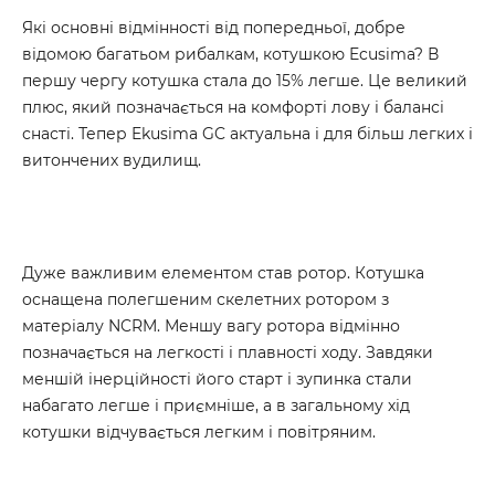
Які основні відмінності від попередньої, добре
відомою багатьом рибалкам, котушкою Ecusima? В
першу чергу котушка стала до 15% легше. Це великий
плюс, який позначається на комфорті лову і балансі
снасті. Тепер Ekusima GC актуальна і для більш легких і
витончених вудилищ.
Дуже важливим елементом став ротор. Котушка
оснащена полегшеним скелетних ротором з
матеріалу NCRM. Меншу вагу ротора відмінно
позначається на легкості і плавності ходу. Завдяки
меншій інерційності його старт і зупинка стали
набагато легше і приємніше, а в загальному хід
котушки відчувається легким і повітряним.