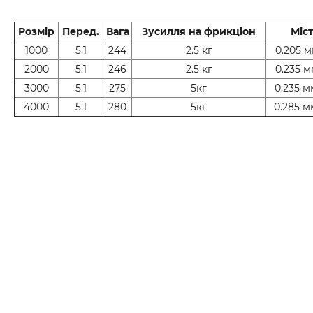
Розмір
Перед.
Вага
Зусилля на фрикціон
Міст
1000
5.1
244
2.5 кг
0.205 м
2000
5.1
246
2.5 кг
0.235 м
3000
5.1
275
5кг
0.235 м
4000
5.1
280
5кг
0.285 м