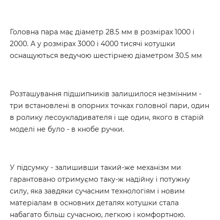
Головна пара має діаметр 28.5 мм в розмірах 1000 і
2000. А у розмірах 3000 і 4000 тисячі котушки
оснащуються ведучою шестірнею діаметром 30.5 мм
Розташування підшипників залишилося незмінним -
три встановлені в опорних точках головної пари, один
в ролику лесоукладивателя і ще один, якого в старій
моделі не було - в кнобе ручки.
У підсумку - залишивши такий-же механізм ми
гарантовано отримуємо таку-ж надійну і потужну
силу, яка завдяки сучасним технологіям і новим
матеріалам в основних деталях котушки стала
набагато більш сучасною, легкою і комфортною.