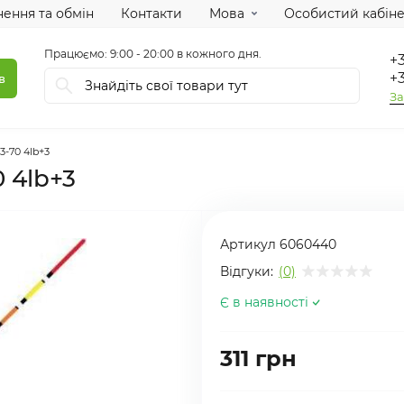
ення та обмін
Контакти
Мова
Особистий кабіне
Працюємо: 9:00 - 20:00 в кожного дня.
+3
+3
в
За
3-70 4lb+3
 4lb+3
Артикул
6060440
Відгуки:
(0)
Є в наявності
311 грн