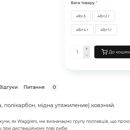
Вага товару
*
4lb+3
4lb+2 г
4lb+4 г
4lb+1 г
До кошик
Відгуки
Питання
0
а, полікарбон, мідна утяжиление) ковзний.
кажучи, як Wagglers, ми визначаємо групу поплавців, що прохо
 при дистанційному лові риби.