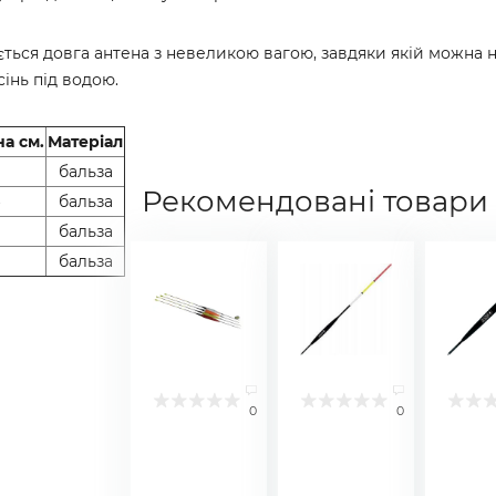
ься довга антена з невеликою вагою, завдяки якій можна н
інь під водою.
а см.
Матеріал
бальза
Рекомендовані товари
бальза
бальза
бальза
0
0