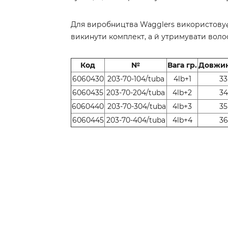
Для виробництва Wagglers використовуєт
викинути комплект, а й утримувати волос
Код
№
Вага гр.
Довжин
6060430
203-70-104/tuba
4lb+1
33
6060435
203-70-204/tuba
4lb+2
34
6060440
203-70-304/tuba
4lb+3
35
6060445
203-70-404/tubа
4lb+4
36