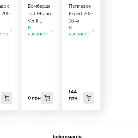
авок
Бомбарда
Поплавок
 201-
Tict M-Caro
Expert 202-
Ver.II L
58 4г
В
В
ості
наявності
наявності
144
0 грн
грн
Інформація