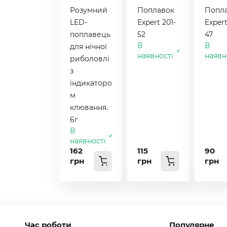
Розумний
Поплавок
Попл
LED-
Expert 201-
Expert
поплавець
52
47
В
В
для нічної
наявності
наявн
риболовлі
з
індикаторо
м
клювання.
6г
В
наявності
162
115
90
грн
грн
грн
Час роботи
Популярне