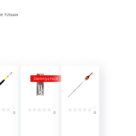
е тільки
Закінчується
0
0
0