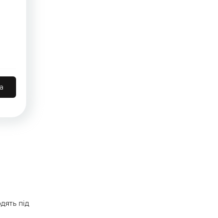
а
дять під