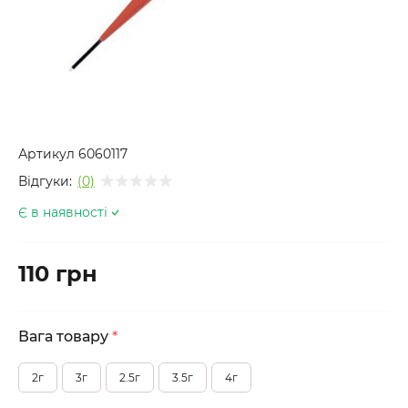
Артикул
6060117
Відгуки:
(0)
Є в наявності
110 грн
Вага товару
*
2г
3г
2.5г
3.5г
4г