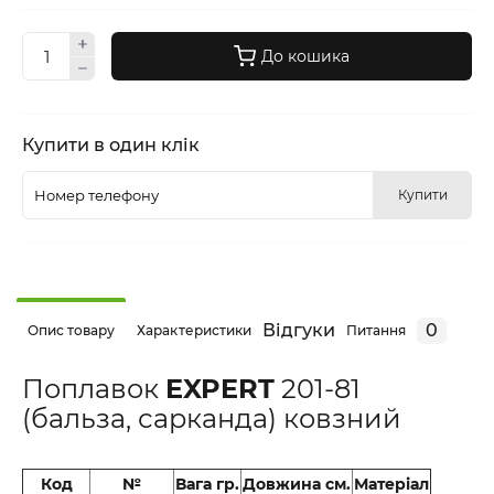
До кошика
Купити в один клік
Купити
Відгуки
0
Опис товару
Характеристики
Питання
Поплавок
EXPERT
201-81
(бальза, сарканда) ковзний
Код
№
Вага гр.
Довжина см.
Матеріал