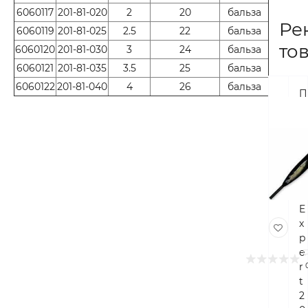
6060117
201-81-020
2
20
бальза
Ре
6060119
201-81-025
2.5
22
бальза
то
6060120
201-81-030
3
24
бальза
6060121
201-81-035
3.5
25
бальза
6060122
201-81-040
4
26
бальза
П
о
п
л
а
в
о
к
E
x
p
e
r
t
2