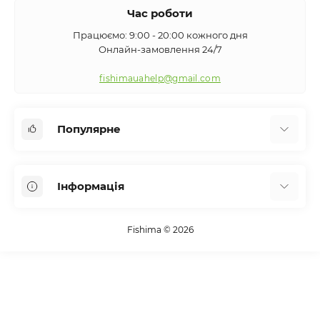
Час роботи
Працюємо: 9:00 - 20:00 кожного дня
Онлайн-замовлення 24/7
fishimauahelp@gmail.com
Популярне
Аксесуари
Інформація
Вудилища
Сигналізатори клювання
Про нас
Кемпінг
Fishima © 2026
Оплата та доставка
Екіпірування
Контакти
Підсаки
Повернення та обмін
Упаковка