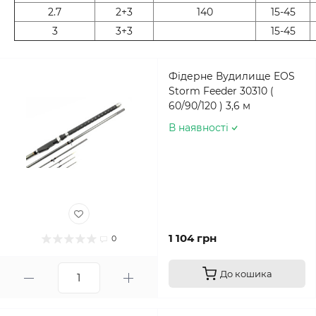
2.7
2+3
140
15-45
3
3+3
15-45
Фідерне Вудилище EOS
Storm Feeder 30310 (
60/90/120 ) 3,6 м
В наявності
1 104 грн
0
До кошика