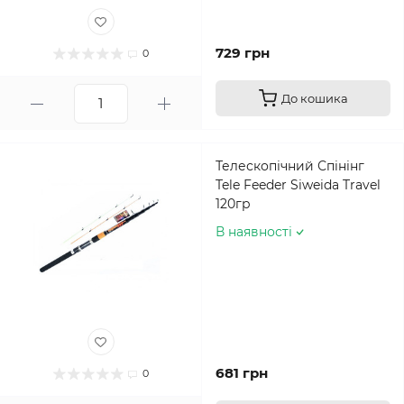
729 грн
0
До кошика
Телескопічний Спінінг
Tele Feeder Siweida Travel
120гр
В наявності
681 грн
0