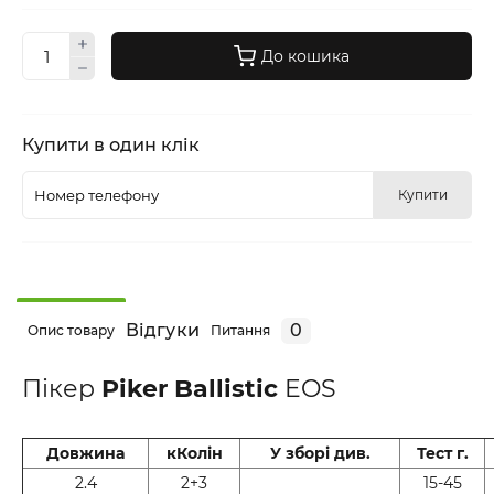
До кошика
Купити в один клік
Купити
Відгуки
0
Опис товару
Питання
Пікер
Piker Ballistic
EOS
Довжина
кКолін
У зборі див.
Тест г.
2.4
2+3
15-45