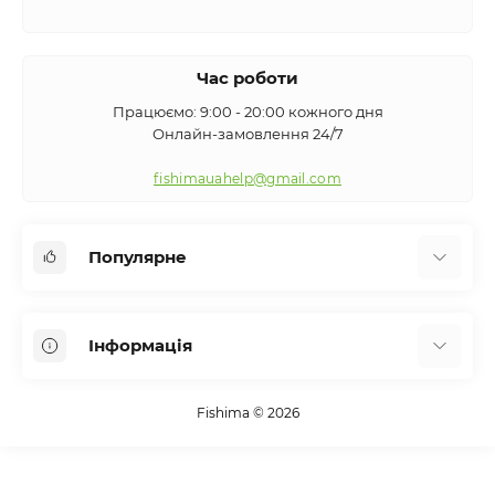
Час роботи
Працюємо: 9:00 - 20:00 кожного дня
Онлайн-замовлення 24/7
fishimauahelp@gmail.com
Популярне
Аксесуари
Інформація
Вудилища
Сигналізатори клювання
Про нас
Кемпінг
Fishima © 2026
Оплата та доставка
Екіпірування
Контакти
Підсаки