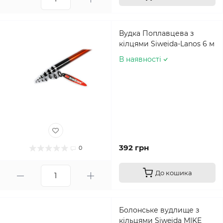
Вудка Поплавцева з
кілцями Siweida-Lanos 6 м
В наявності
392 грн
0
До кошика
Болонське вудлище з
кільцями Siweida MIKE