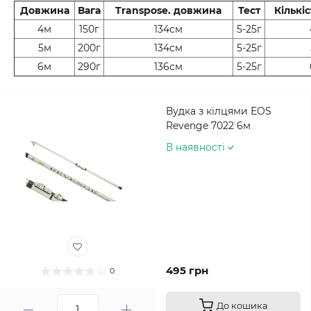
Довжина
Вага
Transpose. довжина
Тест
Кількіс
4м
150г
134см
5-25г
5м
200г
134см
5-25г
6м
290г
136см
5-25г
Вудка з кілцями EOS
Revenge 7022 6м
В наявності
495 грн
0
До кошика