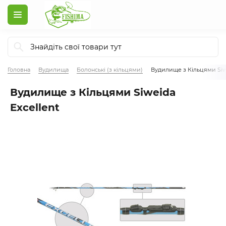
Головна
Вудилища
Болонські (з кільцями)
Вудилище з Кільцями Siwe
Вудилище з Кільцями Siweida
Excellent