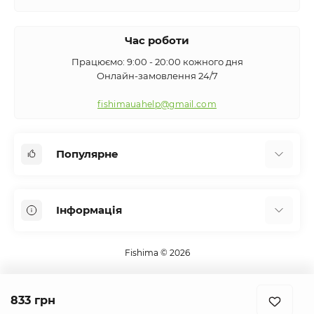
Час роботи
Працюємо: 9:00 - 20:00 кожного дня
Онлайн-замовлення 24/7
fishimauahelp@gmail.com
Популярне
Аксесуари
Інформація
Вудилища
Сигналізатори клювання
Про нас
Кемпінг
Fishima © 2026
Оплата та доставка
Екіпірування
Контакти
Підсаки
833 грн
Повернення та обмін