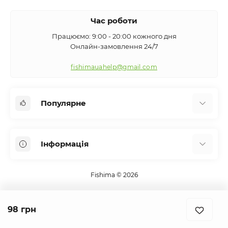
Час роботи
Працюємо: 9:00 - 20:00 кожного дня
Онлайн-замовлення 24/7
fishimauahelp@gmail.com
Популярне
Аксесуари
Інформація
Вудилища
Сигналізатори клювання
Про нас
Кемпінг
Fishima © 2026
Оплата та доставка
Екіпірування
Контакти
Підсаки
98 грн
Повернення та обмін