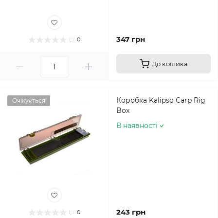
347 грн
0
До кошика
Коробка Kalipso Carp Rig
Очікується
Box
В наявності
243 грн
0