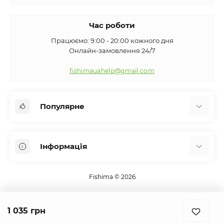
Час роботи
Працюємо: 9:00 - 20:00 кожного дня
Онлайн-замовлення 24/7
fishimauahelp@gmail.com
Популярне
Аксесуари
Інформація
Вудилища
Сигналізатори клювання
Про нас
Кемпінг
Fishima © 2026
Оплата та доставка
Екіпірування
Контакти
Підсаки
1 035 грн
Повернення та обмін