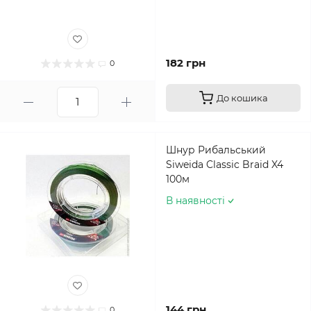
182 грн
0
До кошика
Шнур Рибальський
Siweida Classic Braid X4
100м
В наявності
144 грн
0