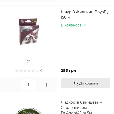
Шнур 8 Жильний BoyaBy
150 м
В наявності
293 грн
0
До кошика
Лидкор зі Свинцевим
Сердечником
Dr.Agon(45lb) 5м