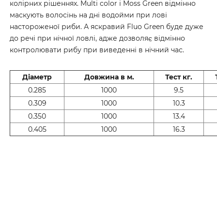
колірних рішеннях. Multi color і Moss Green відмінно
маскують волосінь на дні водойми при лові
настороженої риби. А яскравий Fluo Green буде дуже
до речі при нічної ловлі, адже дозволяє відмінно
контролювати рибу при виведенні в нічний час.
Діаметр
Довжина в м.
Тест кг.
0.285
1000
9.5
0.309
1000
10.3
0.350
1000
13.4
0.405
1000
16.3