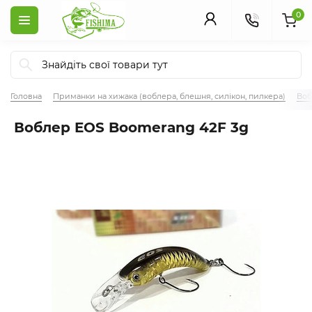
0
Головна
Приманки на хижака (воблера, блешня, силікон, пилкера)
Во
Воблер EOS Boomerang 42F 3g