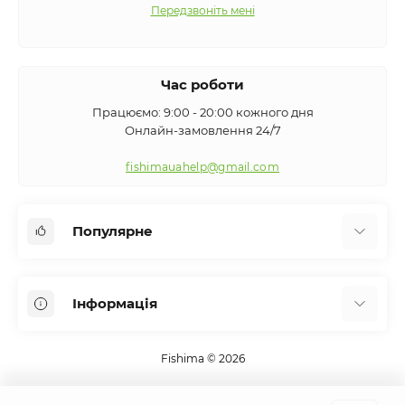
Передзвоніть мені
Час роботи
Працюємо: 9:00 - 20:00 кожного дня
Онлайн-замовлення 24/7
fishimauahelp@gmail.com
Популярне
Аксесуари
Інформація
Вудилища
Сигналізатори клювання
Про нас
Кемпінг
Fishima © 2026
Оплата та доставка
Екіпірування
Контакти