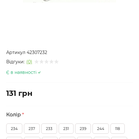
Артикул
42307232
Відгуки:
(0)
Є в наявності
131 грн
Колір
*
234
237
233
231
239
244
118