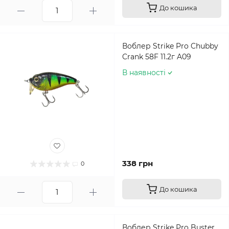
До кошика
Воблер Strike Pro Chubby
Crank 58F 11.2г A09
В наявності
338 грн
0
До кошика
Воблер Strike Pro Buster