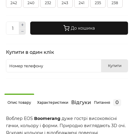
242
240
232
243
241
235
238
До кошика
Купити в один клік
Купити
Відгуки
0
Опис товару
Характеристики
Питання
Воблер EOS
Boomerang
дуже гострі високоякісні
гачки, кольору і форми. Природно виглядають 3D очі.
Яскраві кольори і відображаючі поверхні