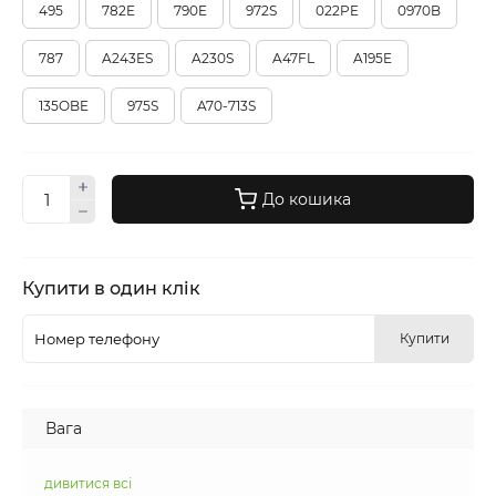
495
782E
790E
972S
022PE
0970B
787
A243ES
A230S
A47FL
A195E
135OBE
975S
A70-713S
До кошика
Купити в один клік
Купити
Вага
дивитися всі