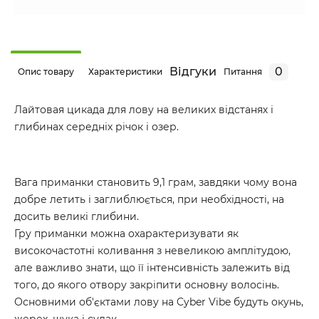
Відгуки
0
Опис товару
Характеристики
Питання
Лайтовая цикада для лову на великих відстанях і
глибинах середніх річок і озер.
Вага приманки становить 9,1 грам, завдяки чому вона
добре летить і заглиблюється, при необхідності, на
досить великі глибини.
Гру приманки можна охарактеризувати як
високочастотні коливання з невеликою амплітудою,
але важливо знати, що її інтенсивність залежить від
того, до якого отвору закріпити основну волосінь.
Основними об'єктами лову на Cyber Vibe будуть окунь,