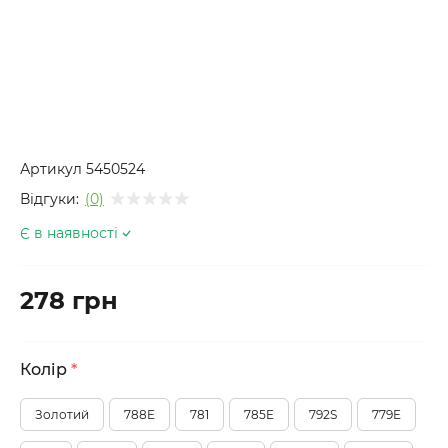
Артикул
5450524
Відгуки:
(0)
Є в наявності
278 грн
Колір
*
Золотий
788E
781
785E
792S
779E