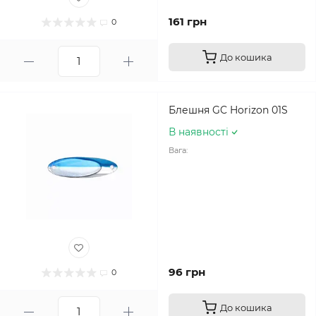
161 грн
0
До кошика
Блешня GC Horizon 01S
В наявності
Вага:
96 грн
0
До кошика