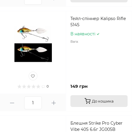
Тейл-спіннер Kalipso Rifle
514S
В наявності
Вага:
149 грн
0
До кошика
Блешня Strike Pro Cyber
Vibe 40S 6.6г JG005B