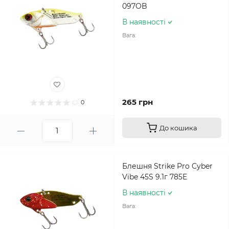
097OB
В наявності
Вага:
265 грн
0
До кошика
Блешня Strike Pro Cyber
Vibe 45S 9.1г 785E
В наявності
Вага: