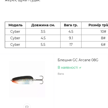
жерех, щука і судак.
Модель
Довжина см.
Вага гр.
Розмір тр
Cyber
3.5
4.5
10#
Cyber
4.5
9.1
8#
Cyber
5.5
17
6#
Блешня GC Arcane 08G
В наявності
Вага: