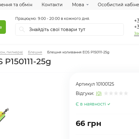
ення та обмін
Контакти
Мова
Особистий кабіне
Працюємо: 9:00 - 20:00 в кожного дня.
+3
+3
в
За
он, пилкера)
Блешня
Блешня коливання EOS P150111-25g
P150111-25g
Артикул
10100125
Відгуки:
(0)
Є в наявності
66 грн