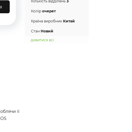
Кількість відділень
3
а
Колір
очерет
Країна виробник
Китай
Стан
Новий
дивитися всі
облячи її
EOS