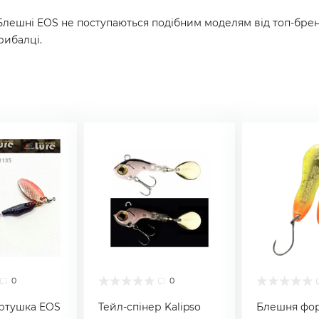
ешні EOS не поступаються подібним моделям від топ-брендів
рибалці.
0
0
ртушка EOS
Тейл-спінер Kalipso
Блешня фо