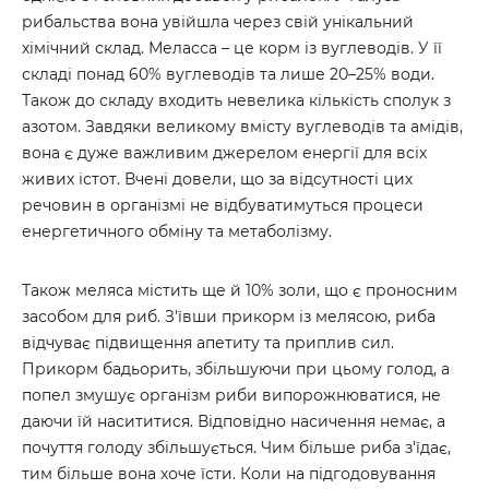
рибальства вона увійшла через свій унікальний
хімічний склад. Меласса – це корм із вуглеводів. У її
складі понад 60% вуглеводів та лише 20–25% води.
Також до складу входить невелика кількість сполук з
азотом. Завдяки великому вмісту вуглеводів та амідів,
вона є дуже важливим джерелом енергії для всіх
живих істот. Вчені довели, що за відсутності цих
речовин в організмі не відбуватимуться процеси
енергетичного обміну та метаболізму.
Також меляса містить ще й 10% золи, що є проносним
засобом для риб. З'ївши прикорм із мелясою, риба
відчуває підвищення апетиту та приплив сил.
Прикорм бадьорить, збільшуючи при цьому голод, а
попел змушує організм риби випорожнюватися, не
даючи їй насититися. Відповідно насичення немає, а
почуття голоду збільшується. Чим більше риба з'їдає,
тим більше вона хоче їсти. Коли на підгодовування