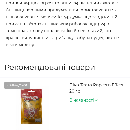
припливає ціла зграя, то виникає шалений ажіотаж.
Англійці першими придумали використовувати як
підгодовування мелясу. Існує думка, що завдяки цій
приманці збірна англійських рибалок лідирує в
чемпіонатах лову поплавця. Їхній девіз такий, що
краще, вирушивши на рибалку, забути вудку, ніж не
взяти мелясу.
Рекомендовані товари
Піна-Тесто Popcorn Effect
Очікується
20 гр
В наявності