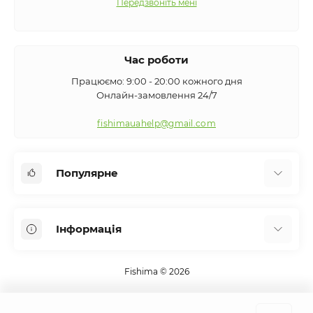
Передзвоніть мені
Час роботи
Працюємо: 9:00 - 20:00 кожного дня
Онлайн-замовлення 24/7
fishimauahelp@gmail.com
Популярне
Аксесуари
Інформація
Вудилища
Сигналізатори клювання
Про нас
Кемпінг
Fishima © 2026
Оплата та доставка
Екіпірування
Контакти
Підсаки