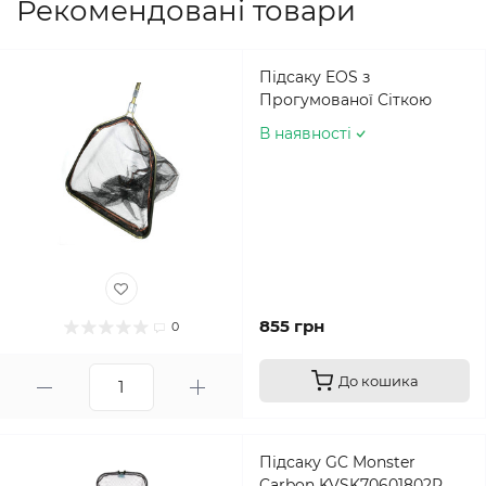
Рекомендовані товари
Підсаку EOS з
Прогумованої Сіткою
В наявності
855 грн
0
До кошика
Підсаку GC Monster
Carbon KVSK70601802P