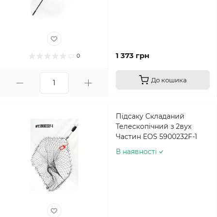
1 373 грн
0
До кошика
Підсаку Складаний
Телескопічний з 2вух
Частин EOS 5900232F-1
В наявності