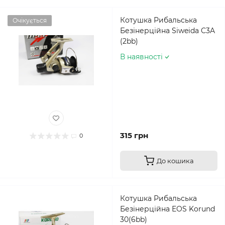
Котушка Рибальська
Очікується
Безінерційна Siweida C3A
(2bb)
В наявності
315 грн
0
До кошика
Котушка Рибальська
Безінерційна EOS Korund
30(6bb)