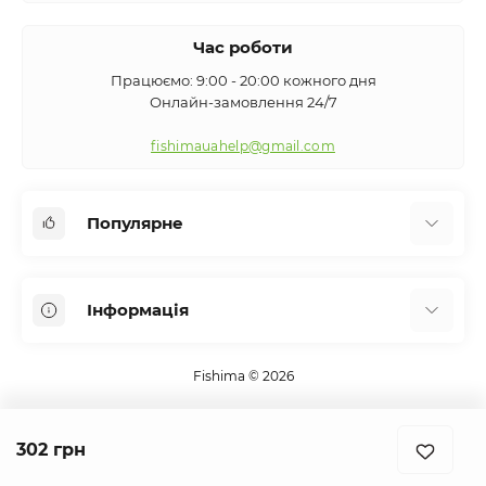
Час роботи
Працюємо: 9:00 - 20:00 кожного дня
Онлайн-замовлення 24/7
fishimauahelp@gmail.com
Популярне
Аксесуари
Інформація
Вудилища
Сигналізатори клювання
Про нас
Кемпінг
Fishima © 2026
Оплата та доставка
Екіпірування
Контакти
Підсаки
302 грн
Повернення та обмін