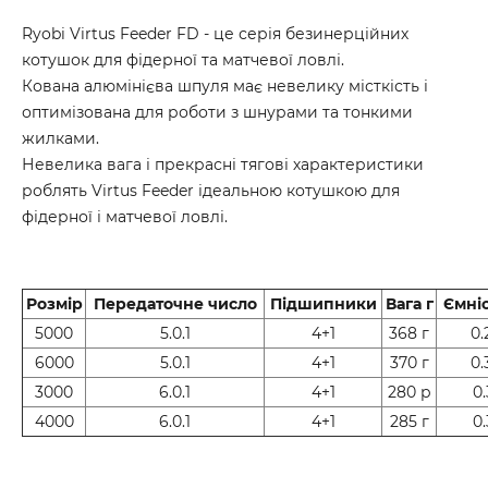
Ryobi Virtus Feeder FD - це серія безинерційних
котушок для фідерної та матчевої ловлі.
Кована алюмінієва шпуля має невелику місткість і
оптимізована для роботи з шнурами та тонкими
жилками.
Невелика вага і прекрасні тягові характеристики
роблять Virtus Feeder ідеальною котушкою для
фідерної і матчевої ловлі.
Розмір
Передаточне число
Підшипники
Вага г
Ємніс
5000
5.0.1
4+1
368 г
0.
6000
5.0.1
4+1
370 г
0.
3000
6.0.1
4+1
280 р
0.
4000
6.0.1
4+1
285 г
0.