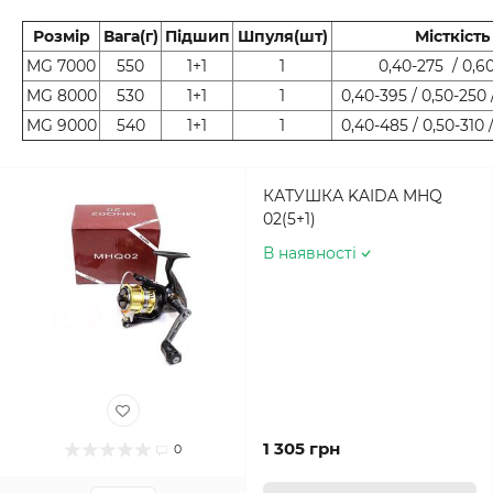
Розмір
Вага(г)
Підшип
Шпуля(шт)
Місткість
MG 7000
550
1+1
1
0,40-275 / 0,6
MG 8000
530
1+1
1
0,40-395 / 0,50-250 
MG 9000
540
1+1
1
0,40-485 / 0,50-310 
КАТУШКА KAIDA MHQ
02(5+1)
В наявності
1 305 грн
0