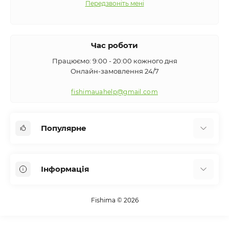
Передзвоніть мені
Час роботи
Працюємо: 9:00 - 20:00 кожного дня
Онлайн-замовлення 24/7
fishimauahelp@gmail.com
Популярне
Аксесуари
Інформація
Вудилища
Сигналізатори клювання
Про нас
Кемпінг
Fishima © 2026
Оплата та доставка
Екіпірування
Контакти
Підсаки