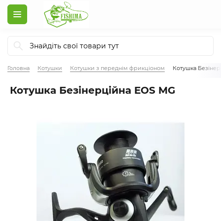
Головна
Котушки
Котушки з переднім фрикціоном
Котушка Безіне
Котушка Безінерційна EOS MG