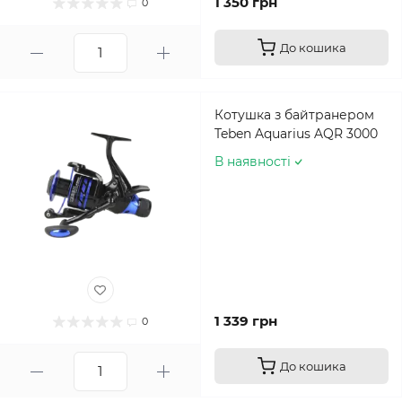
1 350 грн
0
До кошика
Котушка з байтранером
Teben Aquarius AQR 3000
В наявності
1 339 грн
0
До кошика