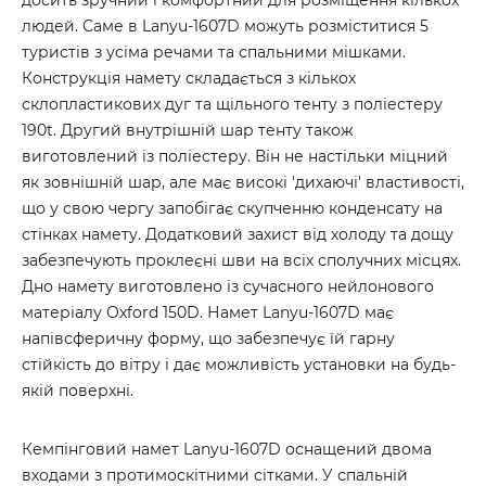
досить зручний і комфортний для розміщення кількох
людей. Саме в Lanyu-1607D можуть розміститися 5
туристів з усіма речами та спальними мішками.
Конструкція намету складається з кількох
склопластикових дуг та щільного тенту з поліестеру
190t. Другий внутрішній шар тенту також
виготовлений із поліестеру. Він не настільки міцний
як зовнішній шар, але має високі 'дихаючі' властивості,
що у свою чергу запобігає скупченню конденсату на
стінках намету. Додатковий захист від холоду та дощу
забезпечують проклеєні шви на всіх сполучних місцях.
Дно намету виготовлено із сучасного нейлонового
матеріалу Oxford 150D. Намет Lanyu-1607D має
напівсферичну форму, що забезпечує їй гарну
стійкість до вітру і дає можливість установки на будь-
якій поверхні.
Кемпінговий намет Lanyu-1607D оснащений двома
входами з протимоскітними сітками. У спальній