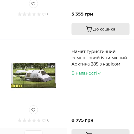
5 355 грн
0
До кошика
Намет туристичний
кемпінговий 6-ти місний
Арктика 285 з навісом
В наявності
8 775 грн
0