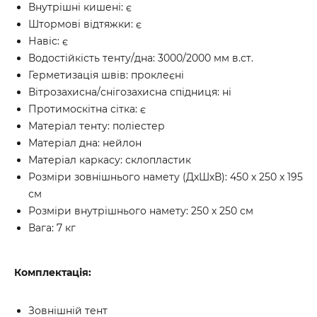
Внутрішні кишені: є
Штормові відтяжки: є
Навіс: є
Водостійкість тенту/дна: 3000/2000 мм в.ст.
Герметизація швів: проклеєні
Вітрозахисна/снігозахисна спідниця: ні
Протимоскітна сітка: є
Матеріал тенту: поліестер
Матеріал дна: нейлон
Матеріал каркасу: склопластик
Розміри зовнішнього намету (ДхШхВ): 450 x 250 x 195
см
Розміри внутрішнього намету: 250 х 250 см
Вага: 7 кг
Комплектація:
Зовнішній тент