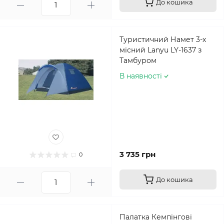
До кошика
Туристичний Намет 3-х
місний Lanyu LY-1637 з
Тамбуром
В наявності
3 735 грн
0
До кошика
Палатка Кемпінгові