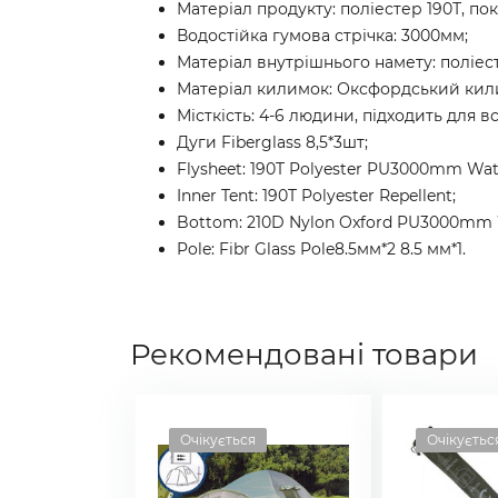
Матеріал продукту: поліестер 190Т, по
Водостійка гумова стрічка: 3000мм;
Матеріал внутрішнього намету: поліест
Матеріал килимок: Оксфордський кил
Місткість: 4-6 людини, підходить для вс
Дуги Fiberglass 8,5*3шт;
Flysheet: 190T Polyester PU3000mm Wate
Inner Tent: 190T Polyester Repellent;
Bottom: 210D Nylon Oxford PU3000mm W
Pole: Fibr Glass Pole8.5мм*2 8.5 мм*1.
Рекомендовані товари
Очікується
Очікуєтьс