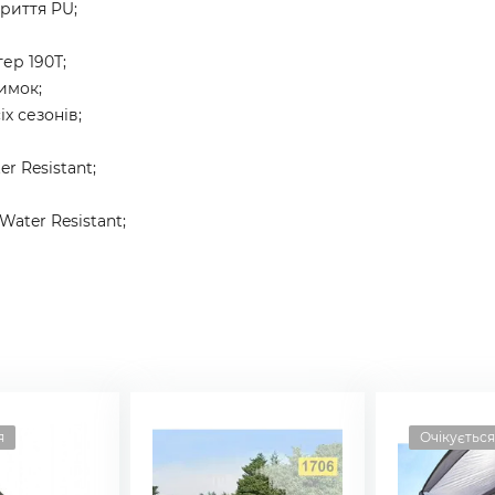
криття PU;
ер 190Т;
имок;
іх сезонів;
r Resistant;
ater Resistant;
я
Очікується