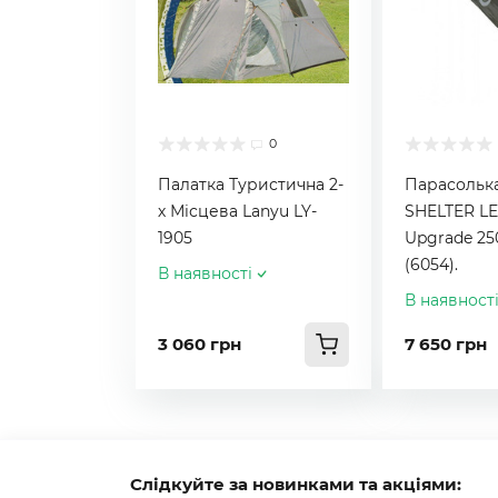
0
Палатка Туристична 2-
Парасольк
х Місцева Lanyu LY-
SHELTER L
1905
Upgrade 25
(6054).
В наявності
В наявност
3 060 грн
7 650 грн
Слідкуйте за новинками та акціями: