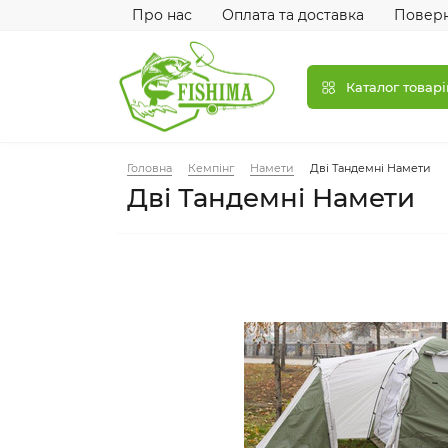
Про нас
Оплата та доставка
Поверн
Каталог товарі
Головна
Кемпінг
Намети
Дві Тандемні Намети
Дві Тандемні Намети