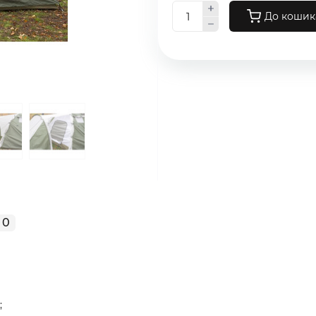
До кошик
0
;