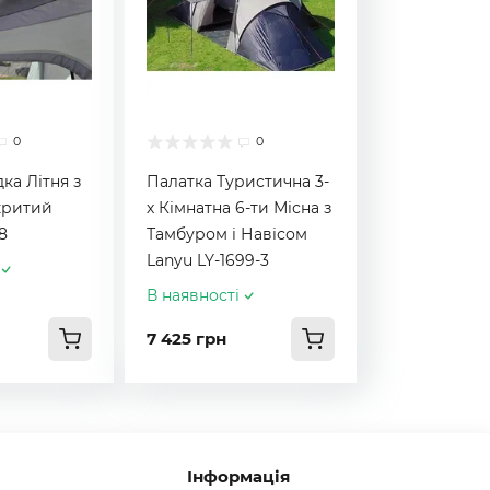
0
0
ка Літня з
Палатка Туристична 3-
критий
х Кімнатна 6-ти Місна з
8
Тамбуром і Навісом
Lanyu LY-1699-3
В наявності
7 425 грн
Інформація