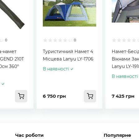
0
0
а-намет
Туристичний Намет 4
Намет-Бесід
EGEND 210T
Місцева Lanyu LY-1706
Вікнами За
0см 360°
Lanyu LY-191
В наявності
В наявності
і
6 750 грн
7 425 грн
Час роботи
Популярне