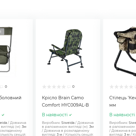
я
0
0
иболовний
Крісло Brain Camo
Стілець 'Ке
Comfort HYC009AL-B
мм
і
В наявності
В наявності
eida
Довжина
Виробник:
Siweida
Довжина
Виробник:
Siw
вигляді (м):
3м
в раложенном вигляді (м):
3м
в раложенном в
озкладеному
Довжина в розкладеному
Довжина в р
ількість секцій:
вигляді:
3 м
Кількість секцій:
вигляді:
3 м
Кі