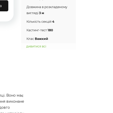
а
Довжина в розкладеному
вигляді
3 м
Кількість секцій
4
Кастинг-тест
180
Клас
Важкий
дивитися всі
ці. Воно має
іння виконане
 довго