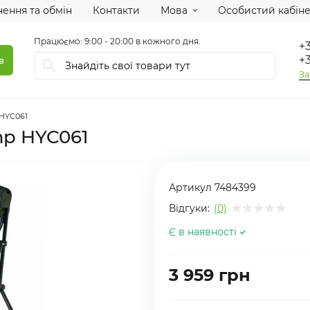
ення та обмін
Контакти
Мова
Особистий кабіне
Працюємо: 9:00 - 20:00 в кожного дня.
+3
+3
в
За
 HYC061
mp HYC061
Артикул
7484399
Відгуки:
(0)
Є в наявності
3 959 грн