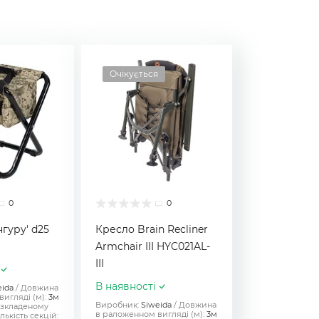
Очікується
0
0
нгуру' d25
Кресло Brain Recliner
Armchair III HYC021AL-
III
В наявності
eida
Довжина
игляді (м):
3м
Виробник:
Siweida
Довжина
озкладеному
в раложенном вигляді (м):
3м
лькість секцій: