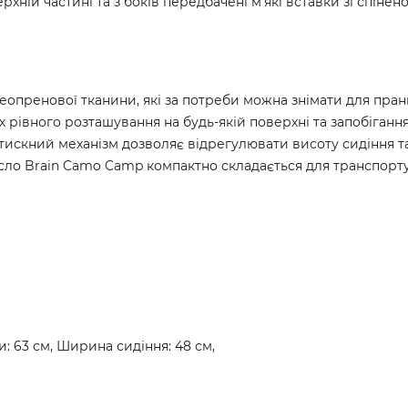
рхній частині та з боків передбачені м'які вставки зі спінен
неопренової тканини, які за потреби можна знімати для пран
 рівного розташування на будь-якій поверхні та запобіганн
искний механізм дозволяє відрегулювати висоту сидіння т
рісло Brain Camo Camp компактно складається для транспорту
и: 63 см, Ширина сидіння: 48 см,