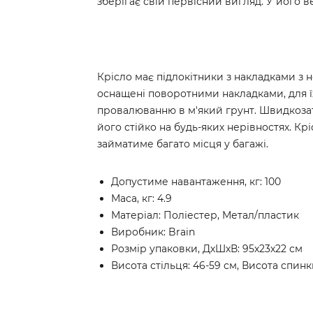
зберігає свій первісний вигляд. У його ве
Крісло має підлокітники з накладками з 
оснащені поворотними накладками, для їх
провалюванню в м'який грунт. Швидкозат
його стійко на будь-яких нерівностях. К
займатиме багато місця у багажі.
Допустиме навантаження, кг: 100
Маса, кг: 4.9
Матеріал: Поліестер, Метал/пластик
Виробник: Brain
Розмір упаковки, ДхШхВ: 95х23х22 см
Висота стільця: 46-59 см, Висота спинк