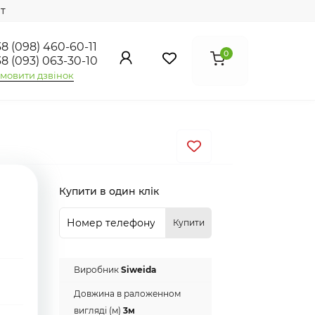
т
8 (098) 460-60-11
0
8 (093) 063-30-10
мовити дзвінок
Купити в один клік
Купити
Виробник
Siweida
Довжина в раложенном
вигляді (м)
3м