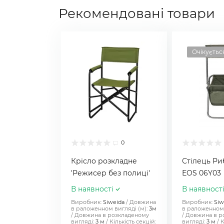
Рекомендовані товари
Очікуєтьс
0
Крісло розкладне
Стілець Р
'Режисер без полиці'
EOS 06Y03
В наявності
В наявност
Виробник:
Siweida
Довжина
Виробник:
Siw
в раложенном вигляді (м):
3м
в раложенном 
Довжина в розкладеному
Довжина в р
вигляді:
3 м
Кількість секцій:
вигляді:
3 м
К