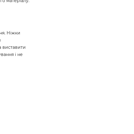
ого матеріалу.
ня. Ніжки
я
а виставити
вання і не