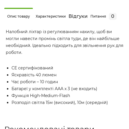
Відгуки
0
Опис товару
Характеристики
Питання
Налобний ліхтар із регулюванням нахилу, щоб ви
могли навести промінь світла туди, де він найбільше
необхідний. Ідеально підходить для звільнення рук для
роботи.
CE сертифікований
Яскравість 40 люмен
Час роботи – 10 годин
Батареї у комплекті ААА х 3 (не входить)
Функція High-Medium-Flash
Розподіл світла 15м (високий), 10м (середній)