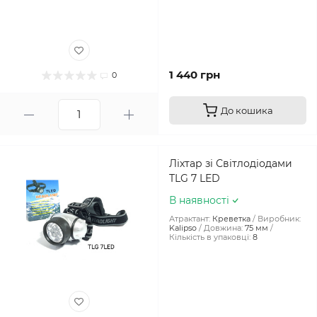
1 440 грн
0
До кошика
Ліхтар зі Світлодіодами
TLG 7 LED
В наявності
Атрактант:
Креветка
Виробник:
Kalipso
Довжина:
75 мм
Кількість в упаковці:
8