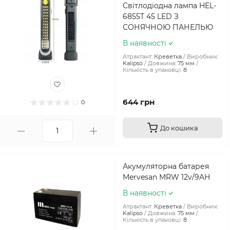
Світлодіодна лампа HEL-
6855T 45 LED З
СОНЯЧНОЮ ПАНЕЛЬЮ
В наявності
Атрактант:
Креветка
Виробник:
Kalipso
Довжина:
75 мм
Кількість в упаковці:
8
644 грн
0
До кошика
Акумуляторна батарея
Mervesan MRW 12v/9AH
В наявності
Атрактант:
Креветка
Виробник:
Kalipso
Довжина:
75 мм
Кількість в упаковці:
8