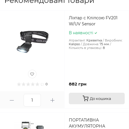
Рекомендовані товари
Ліхтар c Кліпсою FV201
W/UV Sensor
В наявності
Атрактант:
Креветка
Виробник:
Kalipso
Довжина:
75 мм
Кількість в упаковці:
8
882 грн
0
До кошика
ПОРТАТИВНА
АКУМУЛЯТОРНА