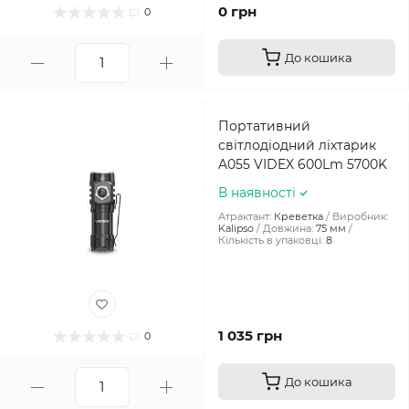
0 грн
0
До кошика
Портативний
світлодіодний ліхтарик
A055 VIDEX 600Lm 5700K
В наявності
Атрактант:
Креветка
Виробник:
Kalipso
Довжина:
75 мм
Кількість в упаковці:
8
1 035 грн
0
До кошика