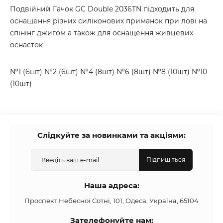
Подвійний Гачок GC Double 2036TN підходить для
оснащення різних силіконових приманок при лові на
спінінг джигом а також для оснащення живцевих
оснасток
№1 (6шт) №2 (6шт) №4 (8шт) №6 (8шт) №8 (10шт) №10
(10шт)
Слідкуйте за новинками та акціями:
Підпишіться
Наша адреса:
Проспект Небесної Сотні, 101, Одеса, Україна, 65104
Зателефонуйте нам: