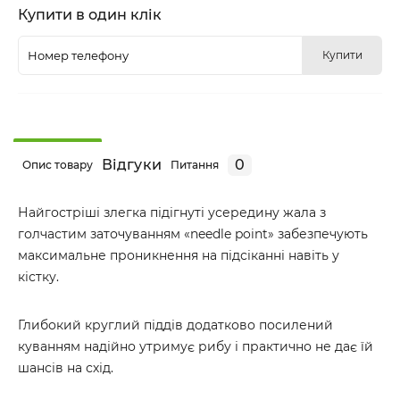
Купити в один клік
Купити
Відгуки
0
Опис товару
Питання
Найгостріші злегка підігнуті усередину жала з
голчастим заточуванням «needle point» забезпечують
максимальне проникнення на підсіканні навіть у
кістку.
Глибокий круглий піддів додатково посилений
куванням надійно утримує рибу і практично не дає їй
шансів на схід.