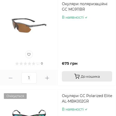
Окуляри поляризаційні
GC MG911BR
В наявності
675 грн
0
До кошика
Окуляри GC Polarized Elite
Очікується
AL-MBK002GR
В наявності