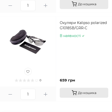
До кошика
Окуляри Kalipso polarized
G1018SB/GRR-C
В наявності
659 грн
0
До кошика