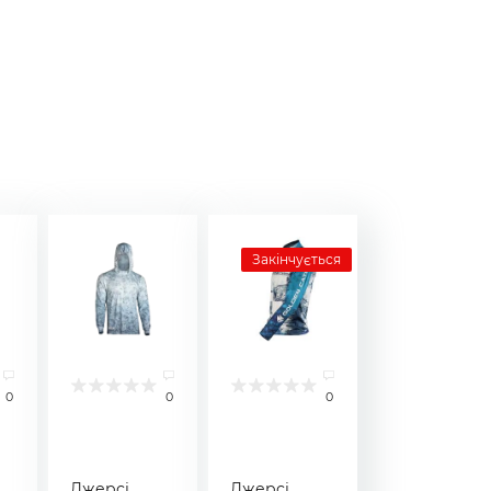
Закінчується
0
0
0
Джерсі
Джерсі