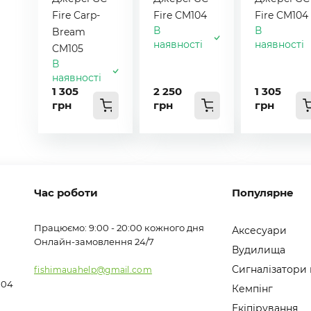
Fire Carp-
Fire CM104
Fire CM104
В
В
Bream
наявності
наявності
CM105
В
наявності
1 305
2 250
1 305
грн
грн
грн
Час роботи
Популярне
Працюємо: 9:00 - 20:00 кожного дня
Аксесуари
Онлайн-замовлення 24/7
Вудилища
Сигналізатори
fishimauahelp@gmail.com
104
Кемпінг
Екіпірування