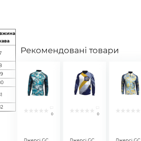
вжина
кава
Рекомендовані товари
7
8
9
0
1
2
0
0
Джерсі GC
Джерсі GC
Джерсі GC