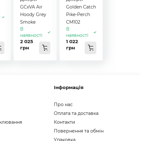
GCxVA Air
Golden Catch
Hoody Grey
Pike-Perch
Smoke
CM102
В
В
наявності
наявності
2 025
1 022
грн
грн
Інформація
Про нас
Оплата та доставка
 клювання
Контакти
Повернення та обмін
Упаковка