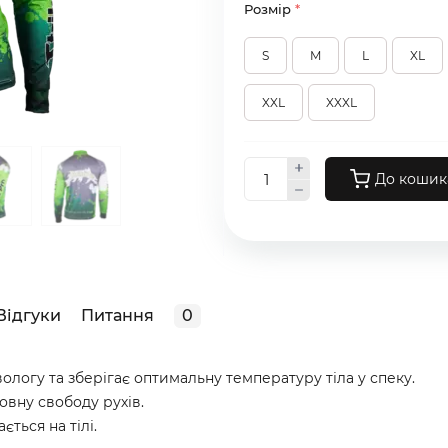
Розмір
*
S
M
L
XL
XXL
XXXL
До кошик
Відгуки
Питання
0
ологу та зберігає оптимальну температуру тіла у спеку.
овну свободу рухів.
ться на тілі.