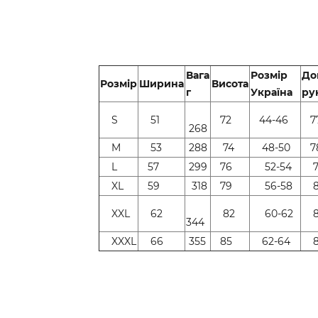
Вага
Розмір
До
Розмір
Ширина
Висота
г
Україна
ру
S
51
72
44-46
7
268
M
53
288
74
48-50
7
L
57
299
76
52-54
7
XL
59
318
79
56-58
8
XXL
62
82
60-62
8
344
XXXL
66
355
85
62-64
8