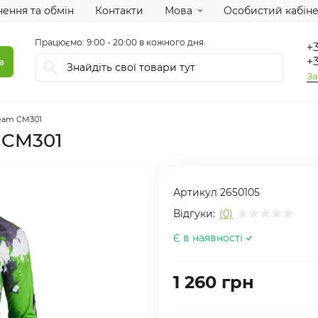
ення та обмін
Контакти
Мова
Особистий кабіне
Працюємо: 9:00 - 20:00 в кожного дня.
+3
+3
в
За
Team CM301
m CM301
Артикул
2650105
Відгуки:
(0)
Є в наявності
1 260 грн