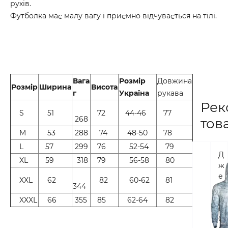
рухів.
Футболка має малу вагу і приємно відчувається на тілі.
Вага
Розмір
Довжина
Розмір
Ширина
Висота
г
Україна
рукава
Рек
S
51
72
44-46
77
268
тов
M
53
288
74
48-50
78
L
57
299
76
52-54
79
Д
XL
59
318
79
56-58
80
ж
е
XXL
62
82
60-62
81
344
р
с
XXXL
66
355
85
62-64
82
і
G