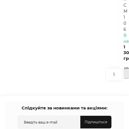
C
M
1
0
6
В
на
1
30
гр
Д
кош
Слідкуйте за новинками та акціями:
Підпишіться