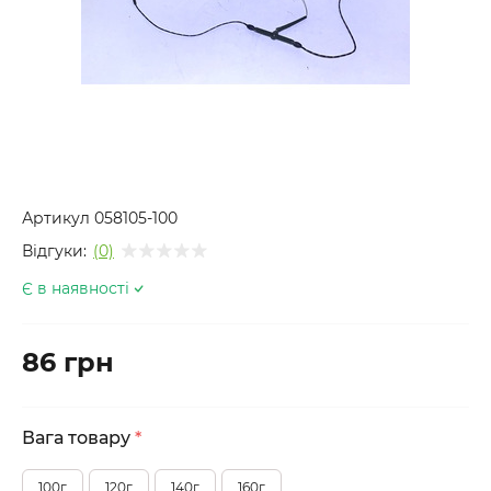
Артикул
058105-100
Відгуки:
(0)
Є в наявності
86 грн
Вага товару
*
100г
120г
140г
160г