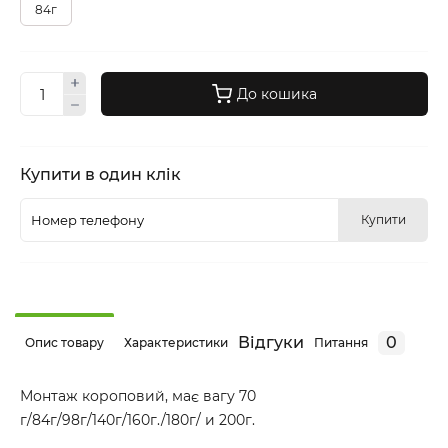
84г
До кошика
Купити в один клік
Купити
Відгуки
0
Опис товару
Характеристики
Питання
Монтаж короповий, має вагу 70
г/84г/98г/140г/160г./180г/ и 200г.