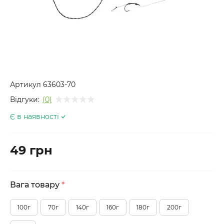
Артикул
63603-70
Відгуки:
(0)
Є в наявності
49 грн
Вага товару
*
100г
70г
140г
160г
180г
200г