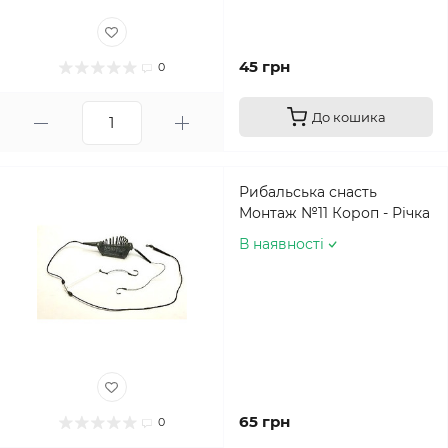
45 грн
0
До кошика
Рибальська снасть
Монтаж №11 Короп - Річка
В наявності
65 грн
0