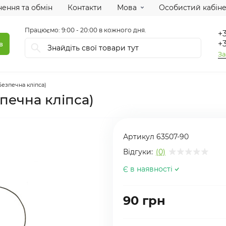
ення та обмін
Контакти
Мова
Особистий кабіне
Працюємо: 9:00 - 20:00 в кожного дня.
+3
+3
в
За
езпечна кліпса)
печна кліпса)
Артикул
63507-90
Відгуки:
(0)
Є в наявності
90 грн