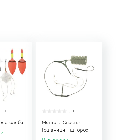
0
0
Толстолоба
Монтаж (Снасть)
Годівниця Під Горох