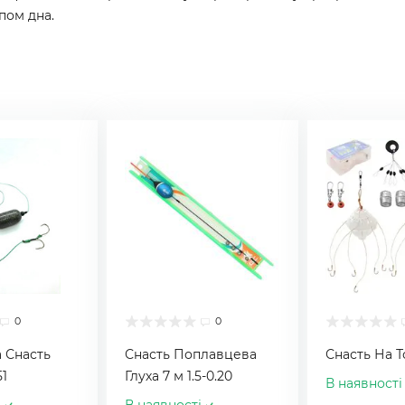
пом дна.
0
0
 Снасть
Снасть Поплавцева
Снасть На 
1
Глуха 7 м 1.5-0.20
В наявності