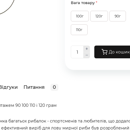
Вага товару
*
100г
120г
90г
110г
До кошик
Відгуки
Питання
0
жем 90 100 110 і 120 грам
ка багатьох рибалок - спортсменів та любителів, що додало
й ефективний виріб для лову мирної риби був розроблений