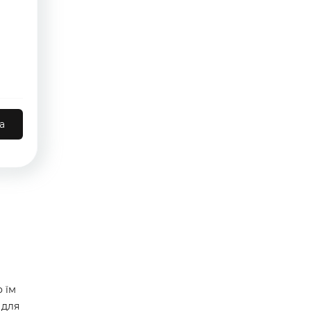
а
 їм
 для