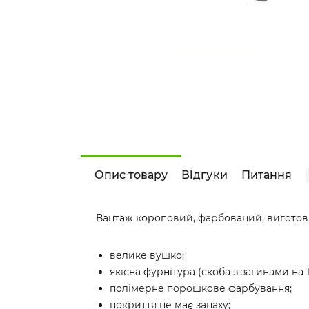
Опис товару
Відгуки
Питання
Вантаж короповий, фарбований, виготов
велике вушко;
якісна фурнітура (скоба з загинами на 1
полімерне порошкове фарбування;
покриття не має запаху;