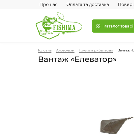
Про нас
Оплата та доставка
Поверн
Каталог товарі
Головна
Аксесуари
Грузила рибальські
Вантаж «
Вантаж «Елеватор»