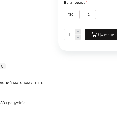
Вага товару
*
130г
112г
До кошик
0
лений методом лиття.
80 градусів);