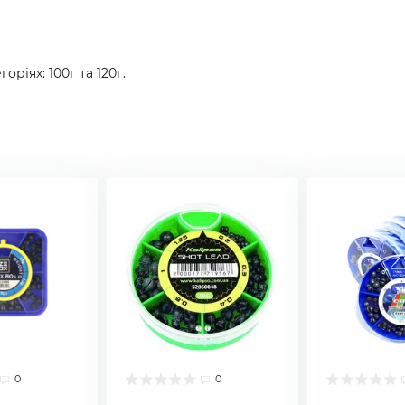
ріях: 100г та 120г.
0
0