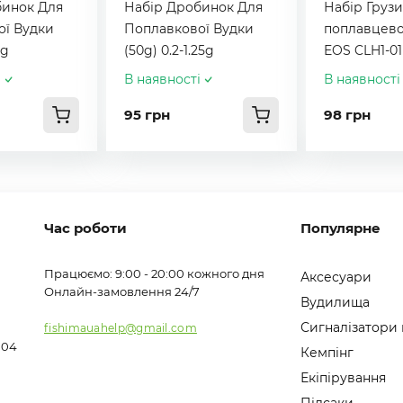
бинок Для
Набір Дробинок Для
Набір Грузи
ої Вудки
Поплавкової Вудки
поплавцево
0g
(50g) 0.2-1.25g
EOS CLH1-01
і
В наявності
В наявності
95 грн
98 грн
Час роботи
Популярне
Працюємо: 9:00 - 20:00 кожного дня
Аксесуари
Онлайн-замовлення 24/7
Вудилища
Сигналізатори
fishimauahelp@gmail.com
104
Кемпінг
Екіпірування