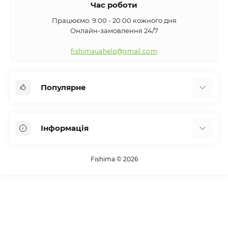
Час роботи
Працюємо: 9:00 - 20:00 кожного дня
Онлайн-замовлення 24/7
fishimauahelp@gmail.com
Популярне
Аксесуари
Інформація
Вудилища
Сигналізатори клювання
Про нас
Кемпінг
Fishima © 2026
Оплата та доставка
Екіпірування
Контакти
Підсаки
Повернення та обмін
Упаковка