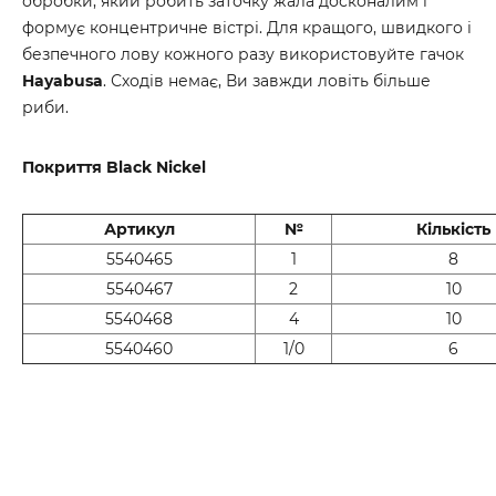
обробки, який робить заточку жала досконалим і
формує концентричне вістрі. Для кращого, швидкого і
безпечного лову кожного разу використовуйте гачок
Hayabusa
. Сходів немає, Ви завжди ловіть більше
риби.
Покриття Black Nickel
Артикул
№
Кількість
5540465
1
8
5540467
2
10
5540468
4
10
5540460
1/0
6